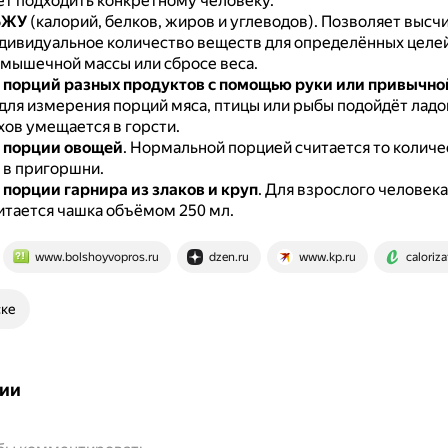
ет подходить конкретному человеку.
БЖУ
(калорий, белков, жиров и углеводов).
Позволяет высч
ндивидуальное количество веществ для определённых целей
 мышечной массы или сбросе веса.
порций разных продуктов с помощью руки или привычно
для измерения порций мяса, птицы или рыбы подойдёт ладо
хов умещается в горсти.
 порции овощей
.
Нормальной порцией считается то количе
 в пригоршни.
порции гарнира из злаков и круп
.
Для взрослого человек
итается чашка объёмом 250 мл.
www.bolshoyvopros.ru
dzen.ru
www.kp.ru
caloriza
ске
ии