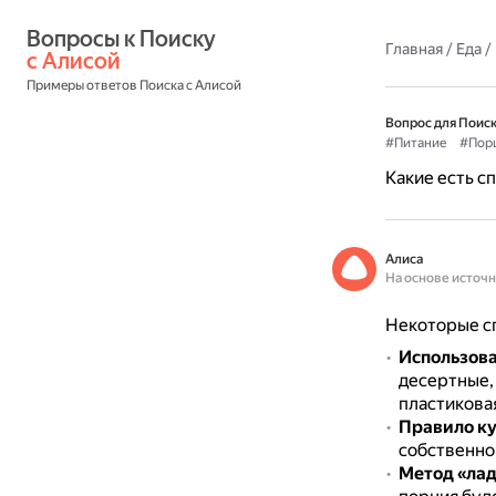
Вопросы к Поиску 
Главная
/
Еда
/
с Алисой
Примеры ответов Поиска с Алисой
Вопрос для Поиск
#Питание
#Пор
Какие есть с
Алиса
На основе источ
Некоторые сп
Использов
десертные, 
пластикова
Правило к
собственног
Метод «ла