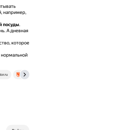
итывать
, например,
й посуды
.
нь.
А дневная
ство, которое
а нормальной
tor.ru
www.championat.com