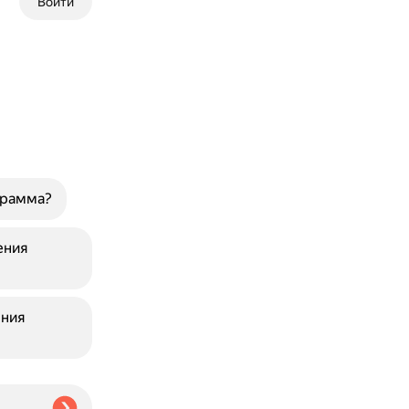
Войти
грамма?
ения
ения