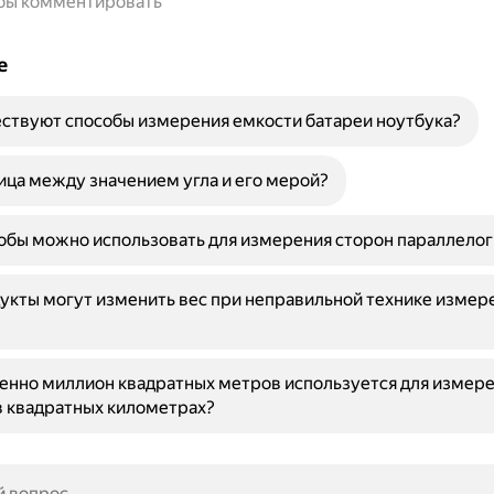
обы комментировать
е
ствуют способы измерения емкости батареи ноутбука?
ица между значением угла и его мерой?
обы можно использовать для измерения сторон параллело
укты могут изменить вес при неправильной технике измер
енно миллион квадратных метров используется для измер
в квадратных километрах?