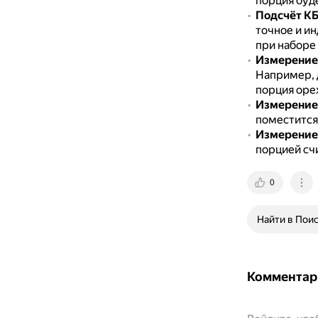
порция буд
Подсчёт К
точное и и
при наборе
Измерение 
Например, 
порция оре
Измерение
поместится
Измерение 
порцией сч
0
Найти в Пои
Комментар