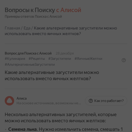
Вопросы к Поиску 
с Алисой
Примеры ответов Поиска с Алисой
Главная
/
Еда
/
Какие альтернативные загустители можно
использовать вместо яичных желтков?
Вопрос для Поиска с Алисой
28 декабря
#Кулинария
#Рецепты
#Загустители
#ЯичныеЖелтки
#АльтернативныеЗагустители
Какие альтернативные загустители можно
использовать вместо яичных желтков?
Алиса
Как это работает?
На основе источников, возможны неточности
Несколько альтернативных загустителей, которые
можно использовать вместо яичных желтков:
Семена льна
.
Нужно измельчить семена, смешать 1