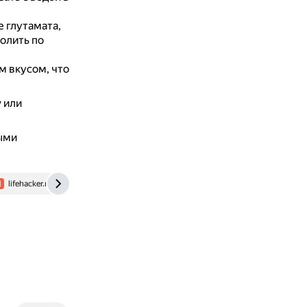
 глутамата,
олить по
 вкусом, что
у
или
ыми
lifehacker.ru