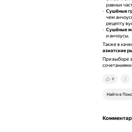
равных част
Сушёные г
чем анчоус
рецепту ву
Сушёные м
и анчоусы.
Также в каче
азиатские р
При выборе 
сочетаниями 
0
Найти в Пои
Комментар