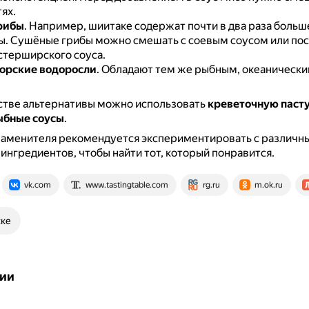
ях.
рибы
.
Например, шиитаке содержат почти в два раза больше
ы.
Сушёные грибы можно смешать с соевым соусом или пос
стерширского соуса.
орские водоросли
.
Обладают тем же рыбным, океаническим
стве альтернативы можно использовать
креветочную паст
ыбные соусы
.
заменителя рекомендуется экспериментировать с различн
ингредиентов, чтобы найти тот, который понравится.
vk.com
www.tastingtable.com
rg.ru
m.ok.ru
ске
ии