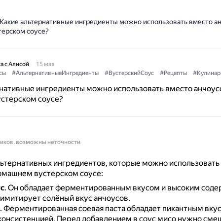
Какие альтернативные ингредиенты можно использовать вместо ан
ерском соусе?
а с Алисой
15 мая
сы
#АльтернативныеИнгредиенты
#ВустерскийСоус
#Рецепты
#Кулинар
нативные ингредиенты можно использовать вместо анчоус
стерском соусе?
ников, возможны неточности
ьтернативных ингредиентов, которые можно использовать
омашнем вустерском соусе:
с
.
Он обладает ферментированным вкусом и высоким сод
 имитирует солёный вкус анчоусов.
.
Ферментированная соевая паста обладает пикантным вку
консистенцией.
Перед добавлением в соус мисо нужно смеш