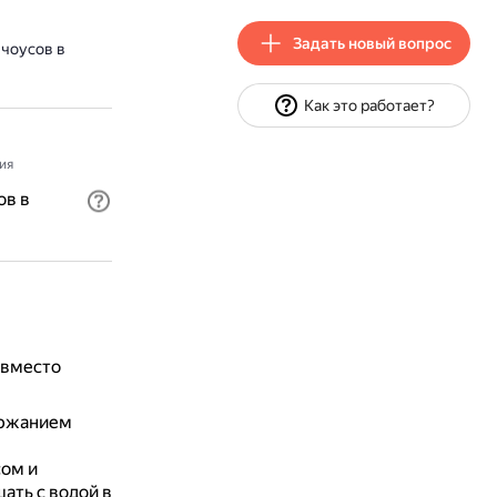
Задать новый вопрос
чоусов в
Как это работает?
ия
ов в
 вместо
ержанием
сом и
ать с водой в