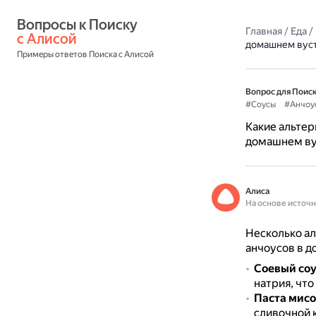
Вопросы к Поиску 
Главная
/
Еда
/
с Алисой
домашнем вуст
Примеры ответов Поиска с Алисой
Вопрос для Поиск
#Соусы
#Анчоу
Какие альтер
домашнем ву
Алиса
На основе источ
Несколько ал
анчоусов в д
Соевый соу
натрия, что
Паста мисо
сливочной 