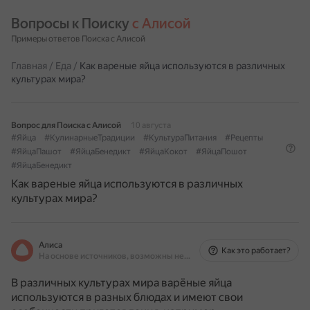
Вопросы к Поиску 
с Алисой
Примеры ответов Поиска с Алисой
Главная
/
Еда
/
Как вареные яйца используются в различных
культурах мира?
Вопрос для Поиска с Алисой
10 августа
#Яйца
#КулинарныеТрадиции
#КультураПитания
#Рецепты
#ЯйцаПашот
#ЯйцаБенедикт
#ЯйцаКокот
#ЯйцаПошот
#ЯйцаБенедикт
Как вареные яйца используются в различных
культурах мира?
Алиса
Как это работает?
На основе источников, возможны неточности
В различных культурах мира варёные яйца
используются в разных блюдах и имеют свои