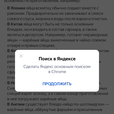
особенности приготовления, например:
В Японии
яйца всмятку обычно подают вместе с
рамэном.
Предварительно их замачивают в смеси
соевого соуса, мирина и воды после варки и очистки.
В Китае
яйца могут быть не только основным
блюдом, но и входить в состав гарнира, а также
являться десертом.
Например, готовят «мраморные
яйца» — варёные яйца, вымоченные в чайно-соевом
отваре и пряных специях.
В Филиппинах
варёные яйца являются ингредиентом
различных блюд, таких как эмбутидо, пансит,
Поиск в Яндексе
реллено, галантина и многих других.
Также здесь
Сделать Яндекс основным поиском
готовят «яйца Балот» — варёные яйца со
в Сhrome
сформировавшимся, но ещё не вылупившимся
птенцом курицы.
В Индии
варёные яйца добавляют в блюдо карри.
ПРОДОЛЖИТЬ
Сначала из томатов, чеснока, лука и около 10 разных
специй варят основу, а в самом конце приготовления
в неё погружают варёные яйца.
В Англии
существует блюдо «яйцо по-шотландски» —
варёные яйца, обёрнутые фаршем и присыпанные