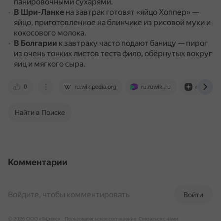
панировочными сухарями.
В Шри-Ланке
на завтрак готовят «яйцо Хоппер» —
яйцо, приготовленное на блинчике из рисовой муки и
кокосового молока.
В Болгарии
к завтраку часто подают баницу — пирог
из очень тонких листов теста фило, обёрнутых вокруг
яиц и мягкого сыра.
0
ru.wikipedia.org
ru.ruwiki.ru
dzen.ru
Найти в Поиске
Комментарии
Войдите, чтобы комментировать
Войти
© 2026 ООО «Яндекс»
Пользовательское соглашение
Связаться с нами