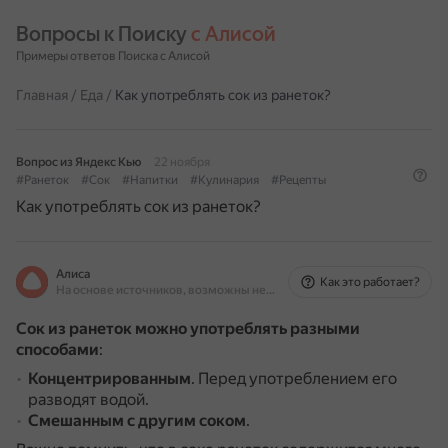
Вопросы к Поиску 
с Алисой
Примеры ответов Поиска с Алисой
Главная
/
Еда
/
Как употреблять сок из ранеток?
Вопрос из Яндекс Кью
22 ноября
#Ранеток
#Сок
#Напитки
#Кулинария
#Рецепты
Как употреблять сок из ранеток?
Алиса
Как это работает?
На основе источников, возможны неточности
Сок из ранеток можно употреблять разными
способами
:
Концентрированным
.
Перед употреблением его
разводят водой.
Смешанным с другим соком
.