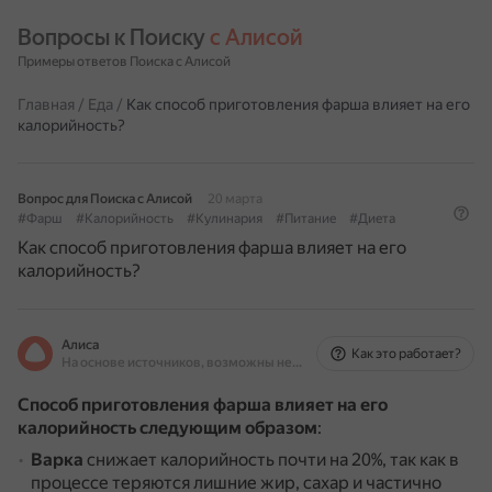
Вопросы к Поиску 
с Алисой
Примеры ответов Поиска с Алисой
Главная
/
Еда
/
Как способ приготовления фарша влияет на его
калорийность?
Вопрос для Поиска с Алисой
20 марта
#Фарш
#Калорийность
#Кулинария
#Питание
#Диета
Как способ приготовления фарша влияет на его
калорийность?
Алиса
Как это работает?
На основе источников, возможны неточности
Способ приготовления фарша влияет на его
калорийность следующим образом
:
Варка
снижает калорийность почти на 20%, так как в
процессе теряются лишние жир, сахар и частично