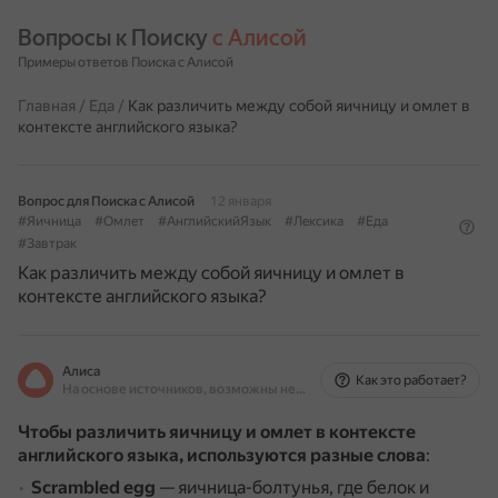
Вопросы к Поиску 
с Алисой
Примеры ответов Поиска с Алисой
Главная
/
Еда
/
Как различить между собой яичницу и омлет в
контексте английского языка?
Вопрос для Поиска с Алисой
12 января
#Яичница
#Омлет
#АнглийскийЯзык
#Лексика
#Еда
#Завтрак
Как различить между собой яичницу и омлет в
контексте английского языка?
Алиса
Как это работает?
На основе источников, возможны неточности
Чтобы различить яичницу и омлет в контексте
английского языка, используются разные слова
:
Scrambled egg
— яичница-болтунья, где белок и