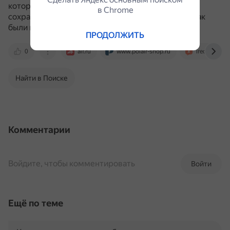
которые разрывают ткани.
В результате ягоды
в Сhrome
сохраняют форму, цвет и вкус почти такими же, как
были в свежем виде.
ПРОДОЛЖИТЬ
0
aif.ru
www.polair-shop.ru
irecommend
Найти в Поиске
Комментарии
Войдите, чтобы комментировать
Войти
Ещё по теме