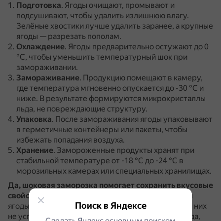
Подготовка
.
Ягоды очищают, промывают и
подсушивают, чтобы удалить излишнюю влагу.
Зелёные хвостики лучше удалить заранее, а крупные
ягоды — разрезать пополам.
Охлаждение
.
Ягоды предварительно остужают до 0
°C, чтобы уменьшить температурный шок при
замораживании.
Замораживание
.
Продукцию помещают в камеру,
где температура мгновенно опускается до -30 °C и
ниже.
В результате формируются микрокристаллы
льда, не повреждающие структуру.
Упаковка
.
После замораживания ягоды упаковывают
в герметичные контейнеры или пакеты, чтобы
избежать попадания воздуха.
Хранение
.
Замороженные продукты хранят при
стабильной температуре от -18 °C до -24 °C в
морозильных камерах или специальных хранилищах.
Да, шоковая заморозка помогает сохранить вкусовые
свойства клубники
.
Смысл процесса в том, чтобы
Поиск в Яндексе
ягоды застыли как можно быстрее — тогда внутри них
не успевают образоваться крупные кристаллы льда,
Сделать Яндекс основным поиском