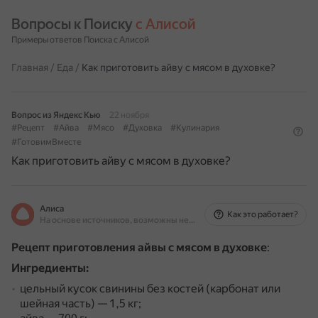
Вопросы к Поиску 
с Алисой
Примеры ответов Поиска с Алисой
Главная
/
Еда
/
Как приготовить айву с мясом в духовке?
Вопрос из Яндекс Кью
22 ноября
#Рецепт
#Айва
#Мясо
#Духовка
#Кулинария
#ГотовимВместе
Как приготовить айву с мясом в духовке?
Алиса
Как это работает?
На основе источников, возможны неточности
Рецепт приготовления айвы с мясом в духовке
:
Ингредиенты:
цельный кусок свинины без костей (карбонат или
шейная часть) — 1,5 кг;