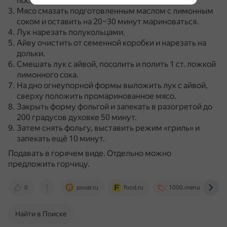
посолить, поперчить.
Мясо смазать подготовленным маслом с лимонным
соком и оставить на 20–30 минут мариноваться.
Лук нарезать полукольцами.
Айву очистить от семенной коробки и нарезать на
дольки.
Смешать лук с айвой, посолить и полить 1 ст. ложкой
лимонного сока.
На дно огнеупорной формы выложить лук с айвой,
сверху положить промаринованное мясо.
Закрыть форму фольгой и запекать в разогретой до
200 градусов духовке 50 минут.
Затем снять фольгу, выставить режим «гриль» и
запекать ещё 10 минут.
Подавать в горячем виде.
Отдельно можно
предложить горчицу.
0
povar.ru
food.ru
1000.menu
Найти в Поиске