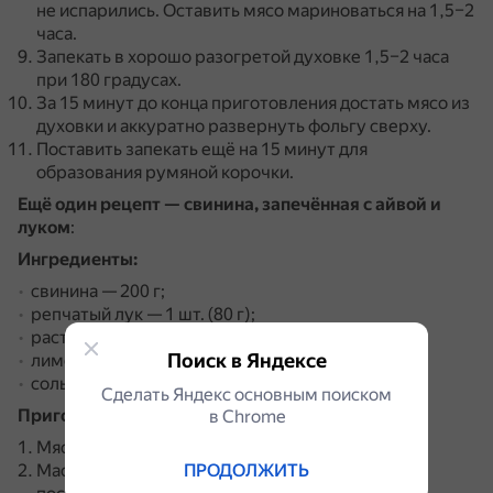
не испарились.
Оставить мясо мариноваться на 1,5–2
часа.
Запекать в хорошо разогретой духовке 1,5–2 часа
при 180 градусах.
За 15 минут до конца приготовления достать мясо из
духовки и аккуратно развернуть фольгу сверху.
Поставить запекать ещё на 15 минут для
образования румяной корочки.
Ещё один рецепт — свинина, запечённая с айвой и
луком
:
Ингредиенты:
свинина — 200 г;
репчатый лук — 1 шт. (80 г);
растительное масло — 50 мл;
Поиск в Яндексе
лимонный сок — 2 ст. л.;
соль и чёрный перец молотый по вкусу.
Сделать Яндекс основным поиском
Приготовление:
в Сhrome
Мясо нарезать на широкие ломтики.
ПРОДОЛЖИТЬ
Масло смешать с 1 ст. ложкой лимонного сока,