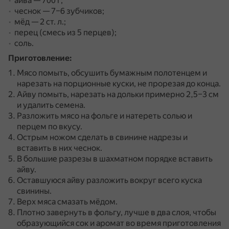
айва — 700 г;
чеснок — 7–6 зубчиков;
мёд — 2 ст. л.;
перец (смесь из 5 перцев);
соль.
Приготовление:
Мясо помыть, обсушить бумажным полотенцем и
нарезать на порционные куски, не прорезая до конца.
Айву помыть, нарезать на дольки примерно 2,5–3 см
и удалить семена.
Разложить мясо на фольге и натереть солью и
перцем по вкусу.
Острым ножом сделать в свинине надрезы и
вставить в них чеснок.
В большие разрезы в шахматном порядке вставить
айву.
Оставшуюся айву разложить вокруг всего куска
свинины.
Верх мяса смазать мёдом.
Плотно завернуть в фольгу, лучше в два слоя, чтобы
образующийся сок и аромат во время приготовления