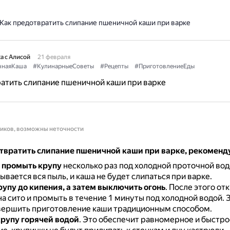
Как предотвратить слипание пшеничной каши при варке
а с Алисой
21 февраля
чнаяКаша
#КулинарныеСоветы
#Рецепты
#ПриготовлениеЕды
атить слипание пшеничной каши при варке
ников, возможны неточности
твратить слипание пшеничной каши при варке, рекоменд
 промыть крупу
несколько раз под холодной проточной вод
вается вся пыль, и каша не будет слипаться при варке.
упу до кипения, а затем выключить огонь
.
После этого от
а сито и промыть в течение 1 минуты под холодной водой.
З
авершить приготовление каши традиционным способом.
крупу горячей водой
.
Это обеспечит равномерное и быстро