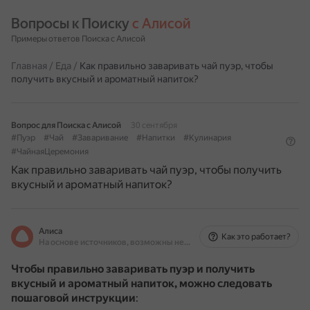
Вопросы к Поиску 
с Алисой
Примеры ответов Поиска с Алисой
Главная
/
Еда
/
Как правильно заваривать чай пуэр, чтобы
получить вкусный и ароматный напиток?
Вопрос для Поиска с Алисой
30 сентября
#Пуэр
#Чай
#Заваривание
#Напитки
#Кулинария
#ЧайнаяЦеремония
Как правильно заваривать чай пуэр, чтобы получить
вкусный и ароматный напиток?
Алиса
Как это работает?
На основе источников, возможны неточности
Чтобы правильно заваривать пуэр и получить
вкусный и ароматный напиток, можно следовать
пошаговой инструкции
: