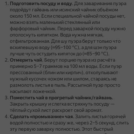
Подготовить посуду и воду
.
Для заваривания пуэра
подойдут гайвань или исинский чайник объёмом
около 150 мл.
Если специальной чайной посуды нет,
можно взять маленький стеклянный или
фарфоровый чайник.
Перед заваркой посуду нужно
ополоснуть кипятком.
Вода нужна мягкая,
отфильтрованная.
Для шу пуэра берут только что
вскипевшую воду (≈95–100 °C), а для шэн пуэра
лучше чуть остудить кипяток до (≈85–90 °C).
Отмерить чай
.
Берут порцию пуэра из расчёта
примерно 5–7 граммов на 100 мл воды.
Если пуэр
прессованный (блин или кирпич), отколупывают
нужный кусочек ножом или шилом, стараясь не
размолоть листья в пыль.
Рассыпной пуэр просто
насыпают ложечкой.
Поместить чай в прогретый чайник/гайвань
.
Закрыть крышку и слегка встряхнуть посуду —
тёплый сухой лист раскроет свой аромат.
Сделать «промывание» чая
.
Залить листья горячей
водой полностью и сразу же, через 2–5 секунд, слить
эту первую заварку полностью.
Этот быстрый