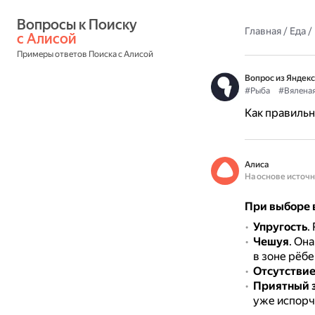
Вопросы к Поиску 
Главная
/
Еда
/
с Алисой
Примеры ответов Поиска с Алисой
Вопрос из Яндекс
#Рыба
#Вялена
Как правильн
Алиса
На основе источ
При выборе 
Упругость
.
Чешуя
.
Она
в зоне рёбе
Отсутствие
Приятный 
уже испорч