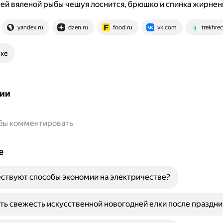
ей вяленой рыбы чешуя лоснится, брюшко и спинка жирнен
yandex.ru
dzen.ru
food.ru
vk.com
trekhrec
ске
ии
обы комментировать
е
ствуют способы экономии на электричестве?
ть свежесть искусственной новогодней елки после праздни