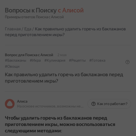
Вопросы к Поиску 
с Алисой
Примеры ответов Поиска с Алисой
Главная
/
Еда
/
Как правильно удалить горечь из баклажанов
перед приготовлением икры?
Вопрос для Поиска с Алисой
2 мая
#Баклажаны
#Икра
#Кулинария
#Рецепты
#Готовка
#Овощи
Как правильно удалить горечь из баклажанов перед
приготовлением икры?
Алиса
Как это работает?
На основе источников, возможны неточности
Чтобы удалить горечь из баклажанов перед
приготовлением икры, можно воспользоваться
следующими методами
: