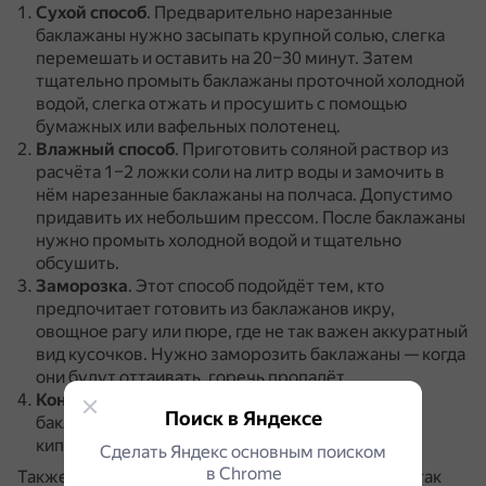
Сухой способ
.
Предварительно нарезанные
баклажаны нужно засыпать крупной солью, слегка
перемешать и оставить на 20–30 минут.
Затем
тщательно промыть баклажаны проточной холодной
водой, слегка отжать и просушить с помощью
бумажных или вафельных полотенец.
Влажный способ
.
Приготовить соляной раствор из
расчёта 1–2 ложки соли на литр воды и замочить в
нём нарезанные баклажаны на полчаса.
Допустимо
придавить их небольшим прессом.
После баклажаны
нужно промыть холодной водой и тщательно
обсушить.
Заморозка
.
Этот способ подойдёт тем, кто
предпочитает готовить из баклажанов икру,
овощное рагу или пюре, где не так важен аккуратный
вид кусочков.
Нужно заморозить баклажаны — когда
они будут оттаивать, горечь пропадёт.
Контрастный способ
.
Перед приготовлением
Поиск в Яндексе
баклажаны можно опустить на 2–3 минуты в
кипящую воду.
Сделать Яндекс основным поиском
в Сhrome
Также рекомендуется удалять кожуру и семена, так