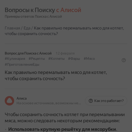
Вопросы к Поиску 
с Алисой
Примеры ответов Поиска с Алисой
Главная
/
Еда
/
Как правильно перемалывать мясо для котлет,
чтобы сохранить сочность?
Вопрос для Поиска с Алисой
12 февраля
#Кулинария
#Рецепты
#Котлеты
#Фарш
#Мясо
#ПриготовлениеЕды
Как правильно перемалывать мясо для котлет,
чтобы сохранить сочность?
Алиса
Как это работает?
На основе источников, возможны неточности
Чтобы сохранить сочность котлет при перемалывании
мяса, можно следовать некоторым рекомендациям:
Использовать крупную решётку для мясорубки
.