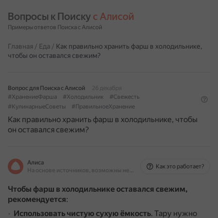
Вопросы к Поиску 
с Алисой
Примеры ответов Поиска с Алисой
Главная
/
Еда
/
Как правильно хранить фарш в холодильнике,
чтобы он оставался свежим?
Вопрос для Поиска с Алисой
26 декабря
#ХранениеФарша
#Холодильник
#Свежесть
#КулинарныеСоветы
#ПравильноеХранение
Как правильно хранить фарш в холодильнике, чтобы
он оставался свежим?
Алиса
Как это работает?
На основе источников, возможны неточности
Чтобы фарш в холодильнике оставался свежим,
рекомендуется
:
Использовать чистую сухую ёмкость
.
Тару нужно