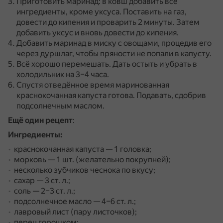
Приготовить маринад: в ковш добавить все
ингредиенты, кроме уксуса.
Поставить на газ,
довести до кипения и проварить 2 минуты.
Затем
добавить уксус и вновь довести до кипения.
Добавить маринад в миску с овощами, процедив его
через дуршлаг, чтобы пряности не попали в капусту.
Всё хорошо перемешать.
Дать остыть и убрать в
холодильник на 3–4 часа.
Спустя отведённое время маринованная
краснокочанная капуста готова.
Подавать, сдобрив
подсолнечным маслом.
Ещё один рецепт
:
Ингредиенты:
краснокочанная капуста — 1 головка;
морковь — 1 шт. (желательно покрупней);
несколько зубчиков чеснока по вкусу;
сахар — 3 ст. л.;
соль — 2–3 ст. л.;
подсолнечное масло — 4–6 ст. л.;
лавровый лист (пару листочков);
перец горошком;