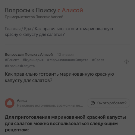
Вопросы к Поиску 
с Алисой
Примеры ответов Поиска с Алисой
Главная
/
Еда
/
Как правильно готовить маринованную
красную капусту для салатов?
Вопрос для Поиска с Алисой
12 января
#Рецепт
#Кулинария
#МаринованнаяКапуста
#Салат
#КраснаяКапуста
Как правильно готовить маринованную красную
капусту для салатов?
Алиса
Как это работает?
На основе источников, возможны неточности
Для приготовления маринованной красной капусты
для салатов можно воспользоваться следующим
рецептом
: