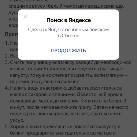
специи по вкусу (белый молотый перец, кориандр,
душистый перец);
уксус — 200 мл 9%;
Поиск в Яндексе
вода — 500 мл.
Сделать Яндекс основным поиском
Приготовление:
в Сhrome
Нашинковать морковку и капусту тоненькими
полосками.
ПРОДОЛЖИТЬ
Выдавить чеснок, посолить и перемешать.
Смять получившуюся массу овощей до необходимой
консистенции.
Если хочется получить хрустящую
капусту, то нужно слегка придавить, если мягкую —
переминать дольше и сильнее.
Налить воду в кастрюлю, добавить растительное
масло с сахаром и специями.
Довести, всё время
помешивая, массу до кипения.
Кипятить не более 3
минут, после чего выключить плиту.
Затем немного
подождать, пока маринад остынет, а затем влить
уксус.
Хорошенько перемешать и поместить капусту в
банки, предварительно тщательно вымытые и