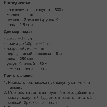
Ингредиенты:
краснокочанная капуста — 600 г;
морковь — 1 шт.;
чеснок — 2 дольки (крупные);
соль — 0,5 ст. л..
Для маринада:
сахар — 1 ст. л.;
кориандр (зёрна) — 1 ч. л.;
лавровый лист — 1 шт.;
перец чёрный горошком — 8 шт.;
вода — 250 мл;
уксус яблочный — 50 мл;
семена укропа — 1 ст. л..
Приготовление:
Нарезать краснокочанную капусту как можно
тоньше.
Морковь натереть на крупной тёрке, добавить в
миску с капустой.
Туда же отправить натёртый на
мелкой тёрке чеснок и соль.