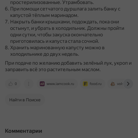
простерилизованные.
Утрамбовать.
При помощи сетчатого дуршлага залить банку с
капустой тёплым маринадом.
Накрыть банки крышками, подождать, пока они
остынут, и убрать в холодильник.
Должны пройти
одни сутки, чтобы закуска окончательно
приготовилась и капуста стала сочной.
Хранить маринованную капусту можно в
холодильнике до двух недель.
При подаче по желанию добавить зелёный лук, укроп и
заправить всё это растительным маслом.
0
www.iamcook.ru
food.ru
volshebnaya
Найти в Поиске
Комментарии