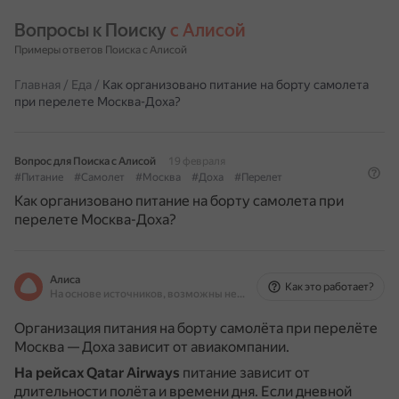
Вопросы к Поиску 
с Алисой
Примеры ответов Поиска с Алисой
Главная
/
Еда
/
Как организовано питание на борту самолета
при перелете Москва-Доха?
Вопрос для Поиска с Алисой
19 февраля
#Питание
#Самолет
#Москва
#Доха
#Перелет
Как организовано питание на борту самолета при
перелете Москва-Доха?
Алиса
Как это работает?
На основе источников, возможны неточности
Организация питания на борту самолёта при перелёте
Москва — Доха зависит от авиакомпании.
На рейсах Qatar Airways
питание зависит от
длительности полёта и времени дня.
Если дневной