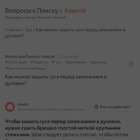
Вопросы к Поиску 
с Алисой
Примеры ответов Поиска с Алисой
Главная
/
Еда
/
Как можно зашить гуся перед запеканием в
духовке?
Вопрос для Поиска с Алисой
30 декабря
#Кулинария
#Рецепты
#Гусь
#Запекание
#Духовка
#ПриготовлениеПтицы
Как можно зашить гуся перед запеканием в
духовке?
Алиса
Как это работает?
На основе источников, возможны неточности
Чтобы зашить гуся перед запеканием в духовке,
нужно
сшить брюшко толстой ниткой крупными
стежками
.
Шов следует делать плотно, чтобы потом