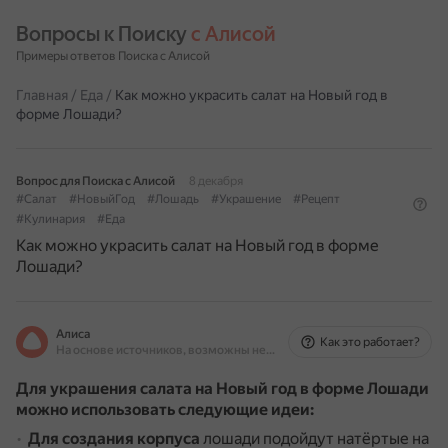
Вопросы к Поиску 
с Алисой
Примеры ответов Поиска с Алисой
Главная
/
Еда
/
Как можно украсить салат на Новый год в
форме Лошади?
Вопрос для Поиска с Алисой
8 декабря
#Салат
#НовыйГод
#Лошадь
#Украшение
#Рецепт
#Кулинария
#Еда
Как можно украсить салат на Новый год в форме
Лошади?
Алиса
Как это работает?
На основе источников, возможны неточности
Для украшения салата на Новый год в форме Лошади
можно использовать следующие идеи:
Для создания корпуса
лошади подойдут натёртые на