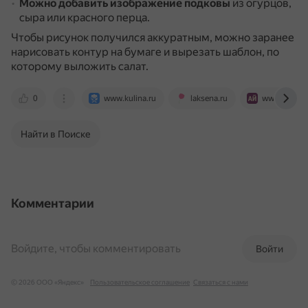
Можно добавить изображение подковы
из огурцов,
сыра или красного перца.
Чтобы рисунок получился аккуратным, можно заранее
нарисовать контур на бумаге и вырезать шаблон, по
которому выложить салат.
0
www.kulina.ru
laksena.ru
www.iamcoo
Найти в Поиске
Комментарии
Войдите, чтобы комментировать
Войти
© 2026 ООО «Яндекс»
Пользовательское соглашение
Связаться с нами