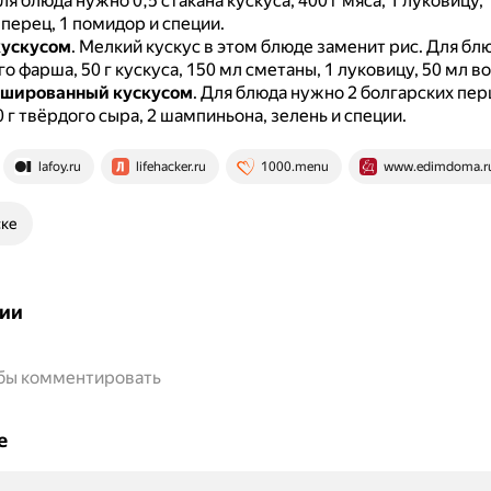
ля блюда нужно 0,5 стакана кускуса, 400 г мяса, 1 луковицу, 
перец, 1 помидор и специи.
кускусом
.
Мелкий кускус в этом блюде заменит рис.
Для бл
го фарша, 50 г кускуса, 150 мл сметаны, 1 луковицу, 50 мл в
ршированный кускусом
.
Для блюда нужно 2 болгарских перца,
0 г твёрдого сыра, 2 шампиньона, зелень и специи.
lafoy.ru
lifehacker.ru
1000.menu
www.edimdoma.r
ске
ии
обы комментировать
е