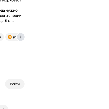
1 морковь, 1
юда нужно
оды и специи.
 6 ст. л.
u
povar.ru
Войти