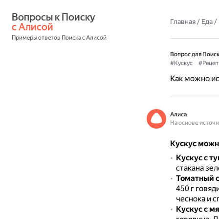
Вопросы к Поиску 
Главная
/
Еда
/
с Алисой
Примеры ответов Поиска с Алисой
Вопрос для Поиск
#Кускус
#Рецеп
Как можно ис
Алиса
На основе источ
Кускус можн
Кускус с т
стакана зел
Томатный с
450 г говяд
чеснока и с
Кускус с м