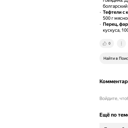
говядина.
Д
болгарский 
Тефтели с 
500 г мясно
Перец, фа
кускуса, 10
0
Найти в Пои
Комментар
Войдите, чт
Ещё по тем