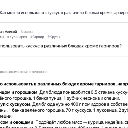
Как можно использовать кускус в различных блюдах кроме гарниро
а с Алисой
3 марта
ты
#Кулинария
#Гарнир
#Крупы
пользовать кускус в различных блюдах кроме гарниров?
ников, возможны неточности
о использовать в различных блюдах кроме гарниров, нап
унцом и горошком
.
Для блюда понадобится 0,5 стакана кускус
ёного горошка, 1 банка тунца, 1 зубчик чеснока и специи.
уп с кускусом
.
Для блюда нужно 400 г помидоров в собстве
ины, 1 банка зелёного горошка, 70 г кускуса, 1 луковица, 2 з
пеции.
ясом и овощами
.
Подойдёт любое мясо — курица, индейка, с