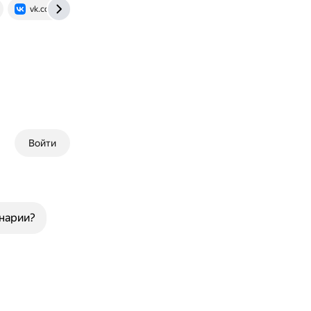
vk.com
Войти
инарии?