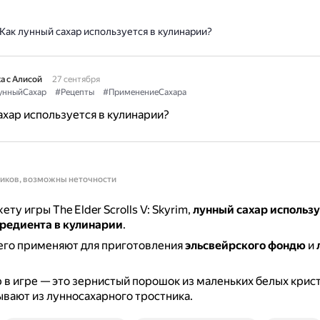
Как лунный сахар используется в кулинарии?
а с Алисой
27 сентября
унныйСахар
#Рецепты
#ПрименениеСахара
ахар используется в кулинарии?
ников, возможны неточности
ту игры The Elder Scrolls V: Skyrim,
лунный сахар использу
гредиента в кулинарии
.
 его применяют для приготовления
эльсвейрского фондю
и
 в игре — это зернистый порошок из маленьких белых крис
вают из лунносахарного тростника.