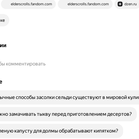
elderscrolls.fandom.com
elderscrolls.fandom.com
dzen.ru
ске
ии
обы комментировать
е
ычные способы засолки сельди существуют в мировой кул
жно замачивать тыкву перед приготовлением десертов?
леную капусту для долмы обрабатывают кипятком?