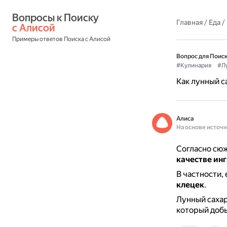
Вопросы к Поиску 
Главная
/
Еда
/
с Алисой
Примеры ответов Поиска с Алисой
Вопрос для Поиск
#Кулинария
#Л
Как лунный с
Алиса
На основе источ
Согласно сюже
качестве ин
В частности,
клецек
.
Лунный сахар
который добы