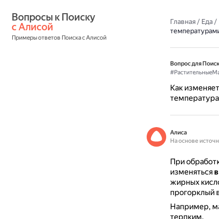
Вопросы к Поиску 
Главная
/
Еда
/
с Алисой
температурам
Примеры ответов Поиска с Алисой
Вопрос для Поиск
#РастительныеМ
Как изменяет
температур
Алиса
На основе источ
При обработ
изменяться
в
жирных кисло
прогорклый в
Например, ма
терпким.