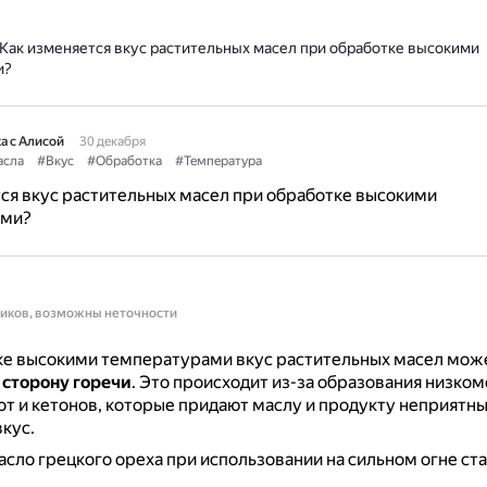
Как изменяется вкус растительных масел при обработке высокими
и?
а с Алисой
30 декабря
асла
#Вкус
#Обработка
#Температура
ся вкус растительных масел при обработке высокими
ами?
ников, возможны неточности
ке высокими температурами вкус растительных масел мож
 сторону горечи
.
Это происходит из-за образования низко
т и кетонов, которые придают маслу и продукту неприятны
кус.
сло грецкого ореха при использовании на сильном огне ст