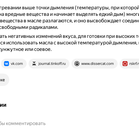
гревании выше точки дымления (температуры, при которо
на вредные вещества и начинает выделять едкий дым) мног
вещества в масле разлагаются, и оно высвобождает соедин
свободными радикалами.
ть негативных изменений вкуса, для готовки при высоких 
я использовать масла с высокой температурой дымления,
кунжутное или соевое.
vk.com
journal.tinkoff.ru
www.dissercat.com
rskrf.
ске
ии
обы комментировать