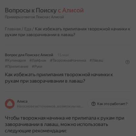
Вопросы к Поиску 
с Алисой
Примеры ответов Поиска с Алисой
Главная
/
Еда
/
Как избежать прилипания творожной начинки к
рукам при заворачивании в лаваш?
Вопрос для Поиска с Алисой
15 мая
#Кулинария
#Лайфхак
#ТворожнаяНачинка
#Лаваш
#Прилипание
#Руки
Как избежать прилипания творожной начинки к
рукам при заворачивании в лаваш?
Алиса
Как это работает?
На основе источников, возможны неточности
Чтобы творожная начинка не прилипала к рукам при
заворачивании в лаваш, можно использовать
следующие рекомендации: