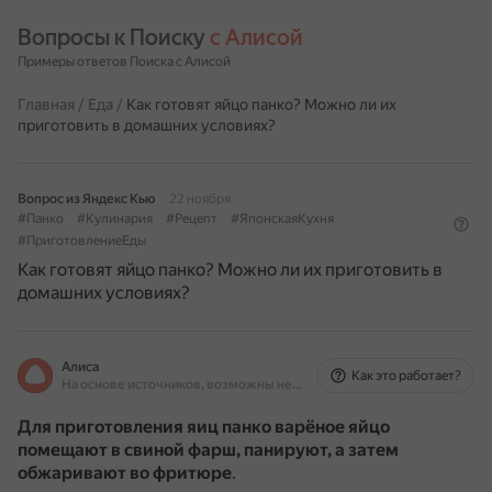
Вопросы к Поиску 
с Алисой
Примеры ответов Поиска с Алисой
Главная
/
Еда
/
Как готовят яйцо панко? Можно ли их
приготовить в домашних условиях?
Вопрос из Яндекс Кью
22 ноября
#Панко
#Кулинария
#Рецепт
#ЯпонскаяКухня
#ПриготовлениеЕды
Как готовят яйцо панко? Можно ли их приготовить в
домашних условиях?
Алиса
Как это работает?
На основе источников, возможны неточности
Для приготовления яиц панко варёное яйцо
помещают в свиной фарш, панируют, а затем
обжаривают во фритюре
.