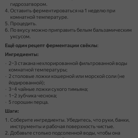
гидрозатвором.
Оставить ферментироваться на 1 неделю при
комнатной температуре.
Процедить.
По вкусу можно приправить белым бальзамическим
уксусом.
Ещё один рецепт ферментации свёклы
:
Ингредиенты:
2–3 стакана нехлорированной фильтрованной воды
комнатной температуры;
2 столовые ложки кошерной или морской соли (не
йодированной);
3–4 чайные ложки сухого тимьяна;
1–2 зубчика чеснока;
5 горошин перца.
Шаги:
Соберите ингредиенты.
Убедитесь, что руки, банки,
инструменты и рабочая поверхность чистые.
Добавьте столько подсоленной воды, чтобы она