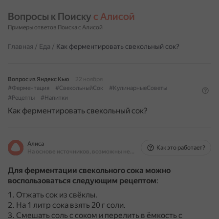
Вопросы к Поиску 
с Алисой
Примеры ответов Поиска с Алисой
Главная
/
Еда
/
Как ферментировать свекольный сок?
Вопрос из Яндекс Кью
22 ноября
#Ферментация
#СвекольныйСок
#КулинарныеСоветы
#Рецепты
#Напитки
Как ферментировать свекольный сок?
Алиса
Как это работает?
На основе источников, возможны неточности
Для ферментации свекольного сока можно
воспользоваться следующим рецептом
:
Отжать сок из свёклы.
На 1 литр сока взять 20 г соли.
Смешать соль с соком и перелить в ёмкость с