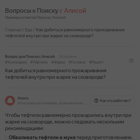
Вопросы к Поиску 
с Алисой
Примеры ответов Поиска с Алисой
Главная
/
Еда
/
Как добиться равномерного прожаривания
тефтелей внутри при жарке на сковороде?
Вопрос для Поиска с Алисой
24 апреля
#Кулинария
#Тефтели
#Жарка
#Готовка
#Рецепт
Как добиться равномерного прожаривания
тефтелей внутри при жарке на сковороде?
Алиса
Как это работает?
На основе источников, возможны неточности
Чтобы тефтели равномерно прожарились внутри при
жарке на сковороде, можно следовать нескольким
рекомендациям:
Обваливать тефтели в муке
перед приготовлением.