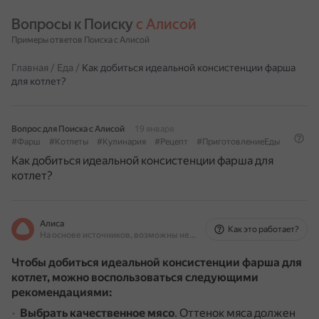
Вопросы к Поиску 
с Алисой
Примеры ответов Поиска с Алисой
Главная
/
Еда
/
Как добиться идеальной консистенции фарша
для котлет?
Вопрос для Поиска с Алисой
19 января
#Фарш
#Котлеты
#Кулинария
#Рецепт
#ПриготовлениеЕды
Как добиться идеальной консистенции фарша для
котлет?
Алиса
Как это работает?
На основе источников, возможны неточности
Чтобы добиться идеальной консистенции фарша для
котлет, можно воспользоваться следующими
рекомендациями:
Выбрать качественное мясо
.
Оттенок мяса должен