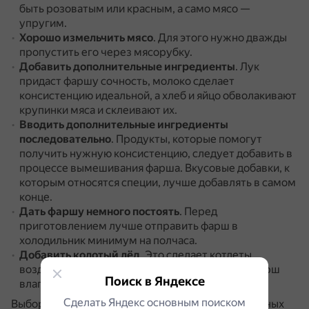
быть розоватым или красным, а само мясо —
упругим.
Хорошо измельчить мясо
.
Для этого нужно дважды
пропустить его через мясорубку.
Добавить дополнительные ингредиенты
.
Лук
придаст фаршу сочность, молоко сделает
консистенцию идеальной, а хлеб и яйцо обволакивают
крупинки мяса и склеивают их.
Вводить дополнительные ингредиенты
последовательно
.
Продукты, которые помогут
получить нужную консистенцию, следует добавить в
процессе вымешивания фарша.
Вкусовые добавки, к
которым относятся специи, лучше добавлять в самом
конце.
Дать фаршу немного постоять
.
Перед
приготовлением лучше отправить фарш в
холодильник минимум на полчаса.
Добавить колотый лёд
.
Это сделает котлеты
воздушнее и сочнее: лёд растает, пропитает фарш
Поиск в Яндексе
влагой и оставит небольшие пустоты внутри.
Сделать Яндекс основным поиском
Выбор ингредиентов и пропорций зависит от личных