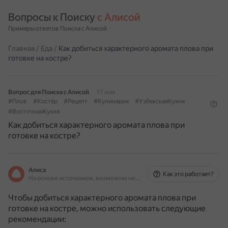
Вопросы к Поиску 
с Алисой
Примеры ответов Поиска с Алисой
Главная
/
Еда
/
Как добиться характерного аромата плова при
готовке на костре?
Вопрос для Поиска с Алисой
17 мая
#Плов
#Костёр
#Рецепт
#Кулинария
#УзбекскаяКухня
#ВосточнаяКухня
Как добиться характерного аромата плова при
готовке на костре?
Алиса
Как это работает?
На основе источников, возможны неточности
Чтобы добиться характерного аромата плова при
готовке на костре, можно использовать следующие
рекомендации: