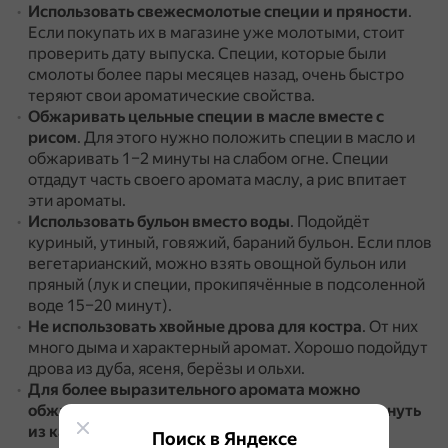
Использовать свежесмолотые специи и пряности
.
Если покупать их в магазине уже молотыми, стоит
проверить дату выпуска.
Специи, которые были
смолоты более пары месяцев назад, очень быстро
теряют свои ароматические свойства.
Обжаривать цельные специи в масле вместе с
рисом
.
Для этого нужно положить специи в масло и
обжаривать 1–2 минуты на слабом огне.
Специи
отдадут часть своего аромата маслу, а рис впитает
эти ароматы.
Использовать бульон вместо воды
.
Подойдёт
куриный, утиный, говяжий, бараний бульон.
Если плов
вегетарианский, можно взять овощной бульон или
пряный (лук и специи, прокипячённые в подсоленной
воде 15–20 минут).
Не использовать хвойные дрова для костра
.
От них
много дыма и характерный аромат.
Хорошо подойдут
дрова из дуба, ясеня, берёзы и ольхи.
Для более выразительного аромата можно
обжарить в масле косточку с мясом и сразу вынуть
из казана
.
Поиск в Яндексе