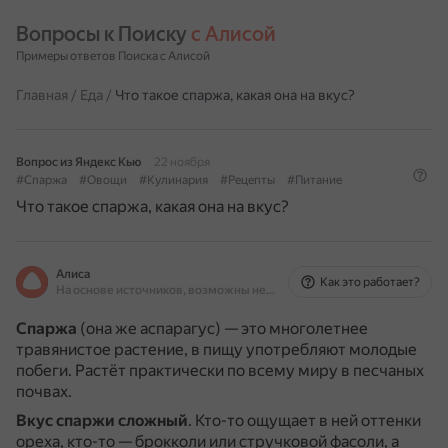
Вопросы к Поиску 
с Алисой
Примеры ответов Поиска с Алисой
Главная
/
Еда
/
Что такое спаржа, какая она на вкус?
Вопрос из Яндекс Кью
22 ноября
#Спаржа
#Овощи
#Кулинария
#Рецепты
#Питание
Что такое спаржа, какая она на вкус?
Алиса
Как это работает?
На основе источников, возможны неточности
Спаржа
(она же аспарагус) — это многолетнее
травянистое растение, в пищу употребляют молодые
побеги.
Растёт практически по всему миру в песчаных
почвах.
Вкус спаржи
сложный
.
Кто-то ощущает в ней оттенки
ореха, кто-то — брокколи или стручковой фасоли, а