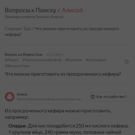
Вопросы к Поиску 
с Алисой
Примеры ответов Поиска с Алисой
Главная
/
Еда
/
Что можно приготовить из просроченного
кефира?
Вопрос из Яндекс Кью
22 ноября
#Рецепт
#ПросроченныйКефир
#Выпечка
#Кулинария
#ВопросОтвет
Что можно приготовить из просроченного кефира?
Алиса
Как это работает?
На основе источников, возможны неточности
Из просроченного кефира можно приготовить,
например:
Оладьи
.
Для них понадобится 250 мл кислого кефира,
1 крупное яйцо, 240 грамм муки, половина чайной