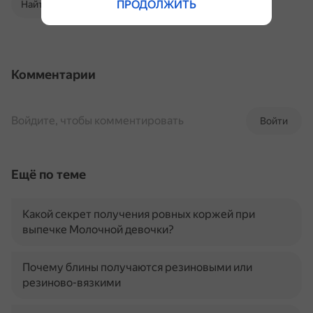
ПРОДОЛЖИТЬ
Найти в Поиске
Комментарии
Войдите, чтобы комментировать
Войти
Ещё по теме
Какой секрет получения ровных коржей при
выпечке Молочной девочки?
Почему блины получаются резиновыми или
резиново-вязкими