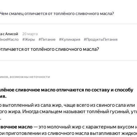
Чем смалец отличается от топлёного сливочного масла?
а с Алисой
20 марта
ёноеМасло
#Жиры
#Питание
#Кулинария
#ПродуктыПитания
тличается от топлёного сливочного масла?
ников, возможны неточности
лёное сливочное масло отличаются по составу и способу
ия.
 вытопленный из сала жир, чаще всего из свиного сала или
ого жира.
Иногда смальцем называют топлёный гусиный, ут
.
ивочное масло
— это молочный жир с характерным вкусом 
ри приготовлении из сливочного масла вытапливают жидкос