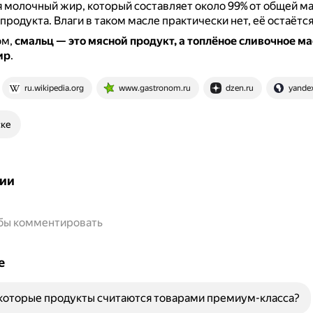
я молочный жир, который составляет около 99% от общей м
 продукта.
Влаги в таком масле практически нет, её остаётс
ом,
смальц — это мясной продукт, а топлёное сливочное м
ир
.
ru.wikipedia.org
www.gastronom.ru
dzen.ru
yandex
ске
ии
обы комментировать
е
которые продукты считаются товарами премиум-класса?