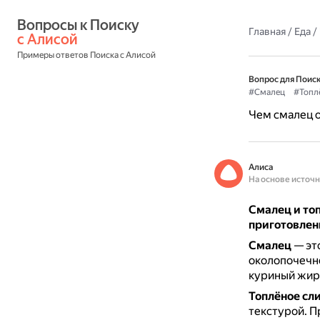
Вопросы к Поиску 
Главная
/
Еда
/
с Алисой
Примеры ответов Поиска с Алисой
Вопрос для Поиск
#Смалец
#Топл
Чем смалец о
Алиса
На основе источ
Смалец и топ
приготовлен
Смалец
— это
околопочечн
куриный жир
Топлёное сл
текстурой.
П