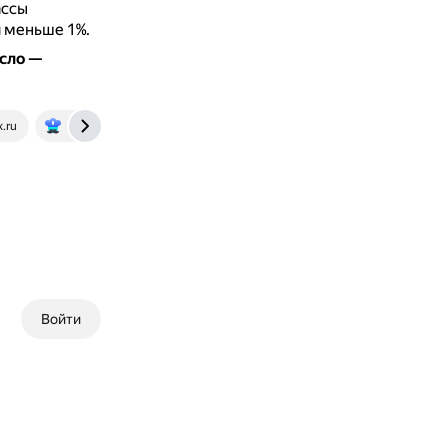
ассы
я меньше 1%.
асло —
.ru
eda.ru
Войти