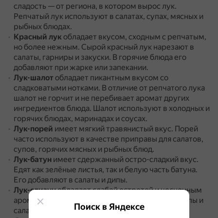
сладость — от региона, в котором вырос лук.
Репчатый лук используют в салатах, супах, мясных и
рыбных блюдах.
Красный лук
обладает вкусом, сходным с репчатым,
но более нежным.
Сырой красный лук нарезают в
салаты, гарниры и закуски.
В горячие блюда его
добавляют при жарке или запекании.
Лук-шалот
обладает пикантным вкусом со
сладковатыми нотками.
В отличие от репчатого лука
шалот не горчит и не перебивает аромат других
ингредиентов блюда.
Шалот используют в холодных и
горячих блюдах, маринадах и соусах.
Лук-порей
имеет мягкий травянистый вкус.
Порей
часто используют в качестве приправы для салатов,
супов, горячих мясных и рыбных блюд.
Лук-батун
имеет сдержанный остро-сладкий вкус.
Едят как зелёные листья, так и белую часть батуна.
Его добавляют в салаты и дипы.
Лук-слизун
обладает слабой остротой и чесночным
ароматом.
Слизун добавляют в сыром виде в супы и
Поиск в Яндексе
салаты, блюда из мяса, рыбы и птицы.