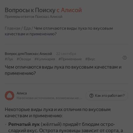
Вопросы к Поиску 
с Алисой
Примеры ответов Поиска с Алисой
Главная
/
Еда
/
Чем отличаются виды лука по вкусовым
качествам и применению?
Вопрос для Поиска с Алисой
22 сентября
#Лук
#Овощи
#Кулинария
#Применение
#Вкус
Чем отличаются виды лука по вкусовым качествам и
применению?
Алиса
Как это работает?
На основе источников, возможны неточности
Некоторые виды лука и их отличия по вкусовым
качествам и применению:
Репчатый лук
(жёлтый) придаёт блюдам остро-
сладкий вкус.
Острота луковицы зависит от сорта, а