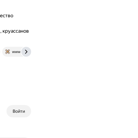
ество
, круассанов
www.hlebomoli.ru
Войти