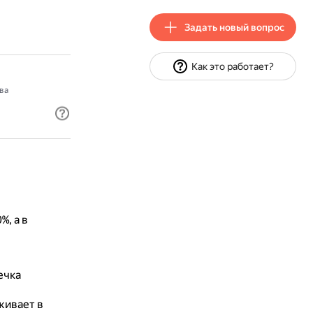
Задать новый вопрос
Как это работает?
ва
%, а в
ечка
живает в