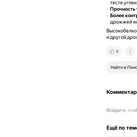
тесте углек
Прочность 
Более кон
дрожжей ил
Высокобелков
и другой др
0
Найти в Пои
Комментар
Войдите, чт
Ещё по тем