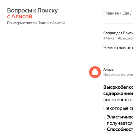
Вопросы к Поиску 
Главная
/
Еда
/
с Алисой
Примеры ответов Поиска с Алисой
Вопрос для Поиск
#Мука
#Высоко
Чем отличает
Алиса
На основе источ
Высокобелко
содержанием
высокобелко
Некоторые с
Эластичнос
получается
Способност