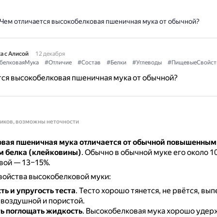
Чем отличается высокобелковая пшеничная мука от обычной?
а с Алисой
12 декабря
белковаяМука
#Отличие
#Состав
#Белки
#Углеводы
#ПищевыеСвойст
ся высокобелковая пшеничная мука от обычной?
ников, возможны неточности
вая пшеничная мука отличается от обычной повышенным
 белка (клейковины)
.
Обычно в обычной муке его около 10
вой — 13–15%.
войства высокобелковой муки:
ть и упругость теста
.
Тесто хорошо тянется, не рвётся, вып
 воздушной и пористой.
ь поглощать жидкость
.
Высокобелковая мука хорошо удер