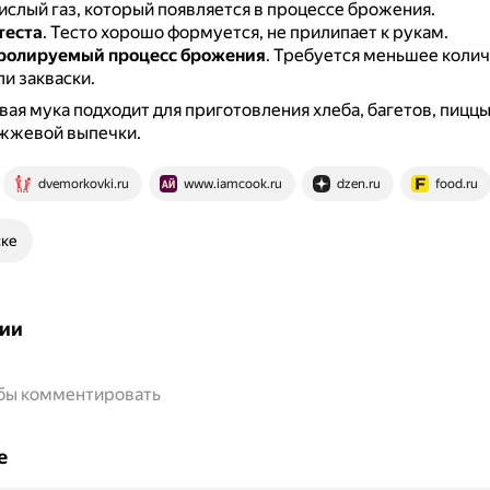
ислый газ, который появляется в процессе брожения.
теста
.
Тесто хорошо формуется, не прилипает к рукам.
тролируемый процесс брожения
.
Требуется меньшее колич
и закваски.
ая мука подходит для приготовления хлеба, багетов, пиццы
ожжевой выпечки.
dvemorkovki.ru
www.iamcook.ru
dzen.ru
food.ru
ске
ии
обы комментировать
е