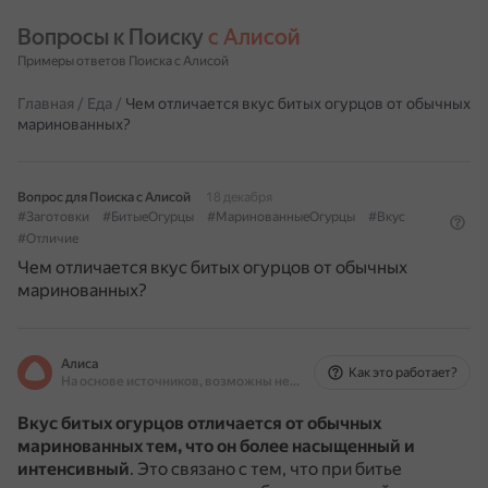
Вопросы к Поиску 
с Алисой
Примеры ответов Поиска с Алисой
Главная
/
Еда
/
Чем отличается вкус битых огурцов от обычных
маринованных?
Вопрос для Поиска с Алисой
18 декабря
#Заготовки
#БитыеОгурцы
#МаринованныеОгурцы
#Вкус
#Отличие
Чем отличается вкус битых огурцов от обычных
маринованных?
Алиса
Как это работает?
На основе источников, возможны неточности
Вкус битых огурцов отличается от обычных
маринованных тем, что он более насыщенный и
интенсивный
.
Это связано с тем, что при битье