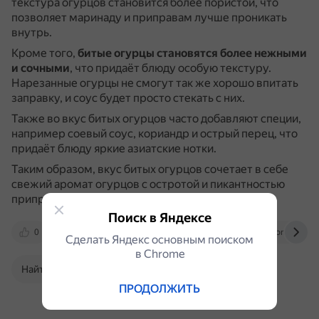
текстура огурцов становится более пористой, что
позволяет маринаду и приправам лучше проникать
внутрь.
Кроме того,
битые огурцы становятся более нежными
и сочными
, что придаёт блюду особую текстуру.
Нарезанные огурцы не смогут так же хорошо впитать
заправку, и соус будет просто стекать с них.
Также во вкус битых огурцов часто добавляют специи,
например соевый соус, кориандр и острый перец, что
придаёт блюду яркие азиатские нотки.
Таким образом, вкус битых огурцов сочетает в себе
свежий аромат огурцов с остротой и пикантностью
приправ.
Поиск в Яндексе
0
otvet.mail.ru
pikabu.ru
irecommend.r
Сделать Яндекс основным поиском
в Сhrome
Найти в Поиске
ПРОДОЛЖИТЬ