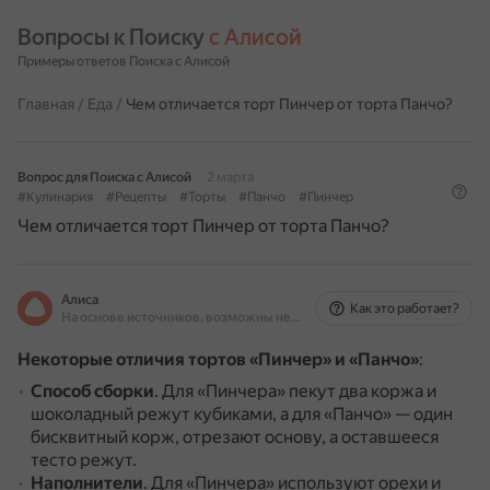
Вопросы к Поиску 
с Алисой
Примеры ответов Поиска с Алисой
Главная
/
Еда
/
Чем отличается торт Пинчер от торта Панчо?
Вопрос для Поиска с Алисой
2 марта
#Кулинария
#Рецепты
#Торты
#Панчо
#Пинчер
Чем отличается торт Пинчер от торта Панчо?
Алиса
Как это работает?
На основе источников, возможны неточности
Некоторые отличия тортов «Пинчер» и «Панчо»
:
Способ сборки
.
Для «Пинчера» пекут два коржа и
шоколадный режут кубиками, а для «Панчо» — один
бисквитный корж, отрезают основу, а оставшееся
тесто режут.
Наполнители
.
Для «Пинчера» используют орехи и