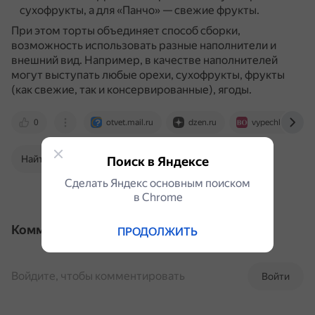
сухофрукты, а для «Панчо» — свежие фрукты.
При этом торты объединяет способ сборки,
возможность использовать разные наполнители и
внешний вид.
Например, в качестве наполнителей
могут выступать любые орехи, сухофрукты, фрукты
(как свежие, так и консервированные), ягоды.
0
otvet.mail.ru
dzen.ru
vypechka-online.
Найти в Поиске
Поиск в Яндексе
Сделать Яндекс основным поиском
в Сhrome
Комментарии
ПРОДОЛЖИТЬ
Войдите, чтобы комментировать
Войти