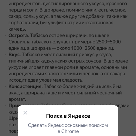
ингредиентов: дистиллированного уксуса, красного
перца и соли.
В шрираче, помимо чили, есть чеснок,
сахар, соль, уксус, а также другие добавки, такие как
сорбат калия, бисульфит натрия и ксантановая
камедь.
Острота
.
Табаско острее шрирачи: по шкале
Сковилла табаско получает примерно 2500–5000
единиц, а шрирача — около 1000–2500 единиц.
Вкус
.
Табаско имеет сильный привкус уксуса,
типичный для каджунских острых соусов.
В шрираче
уксус не играет главной роли в аромате, основными
ингредиентами являются чили и чеснок, а от сахара
исходит едва уловимая сладость.
Консистенция
.
Табаско более жидкий и кислый на
вкус, а шрирача гуще и имеет сильный чесночный
аромат.
Применение
.
Табаско обычно используют с блюдами
каджунской кухни или жареными продуктами.
Поиск в Яндексе
Шрирача более универсален: его сочетают с
разными видами блюд, многие используют как
Сделать Яндекс основным поиском
повседневный соус.
в Сhrome