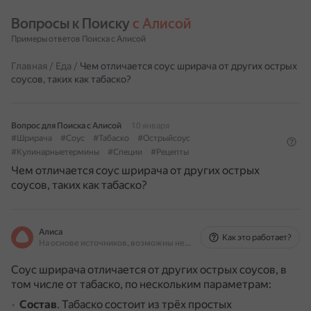
Вопросы к Поиску 
с Алисой
Примеры ответов Поиска с Алисой
Главная
/
Еда
/
Чем отличается соус шрирача от других острых
соусов, таких как табаско?
Вопрос для Поиска с Алисой
10 января
#Шрирача
#Соус
#Табаско
#Острыйсоус
#Кулинарныетермины
#Специи
#Рецепты
Чем отличается соус шрирача от других острых
соусов, таких как табаско?
Алиса
Как это работает?
На основе источников, возможны неточности
Соус шрирача отличается от других острых соусов, в
том числе от табаско, по нескольким параметрам:
Состав
.
Табаско состоит из трёх простых