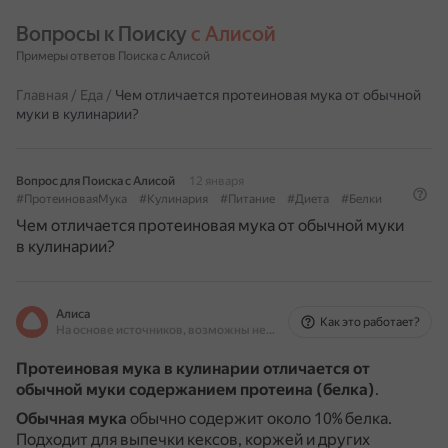
Вопросы к Поиску 
с Алисой
Примеры ответов Поиска с Алисой
Главная
/
Еда
/
Чем отличается протеиновая мука от обычной
муки в кулинарии?
Вопрос для Поиска с Алисой
12 января
#ПротеиноваяМука
#Кулинария
#Питание
#Диета
#Белки
Чем отличается протеиновая мука от обычной муки
в кулинарии?
Алиса
Как это работает?
На основе источников, возможны неточности
Протеиновая мука в кулинарии отличается от
обычной муки содержанием протеина (белка)
.
Обычная мука
обычно содержит около 10% белка.
Подходит для выпечки кексов, коржей и других