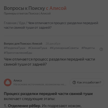
Вопросы к Поиску 
с Алисой
Примеры ответов Поиска с Алисой
Главная
/
Еда
/
Чем отличается процесс разделки передней
части свиной туши от задней?
Вопрос для Поиска с Алисой
28 декабря
#РазделкаТуши
#СвинаяТуша
#КулинарныеСоветы
#Рецепты
#ПриготовлениеЕды
Чем отличается процесс разделки передней части
свиной туши от задней?
Алиса
Как это работает?
На основе источников, возможны неточности
Процесс разделки передней части свиной туши
включает следующие этапы:
Отделение рёбер
.
Их подрезают ножом,