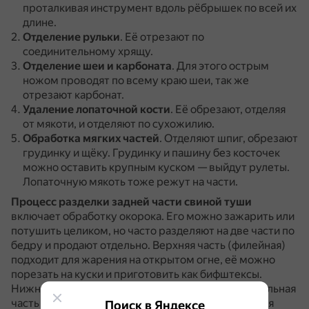
проталкивая инструмент вдоль рёбрышек по всей их
длине.
Отделение рульки
.
Её отрезают по
соединительному хрящу.
Отделение шеи и карбоната
.
Для этого острым
ножом проводят по всему краю шеи, так же
отрезают карбонат.
Удаление лопаточной кости
.
Её обрезают, отделяя
от мякоти, и отделяют по сухожилию.
Обработка мягких частей
.
Отделяют шпиг, обрезают
грудинку и щёку.
Грудинку и пашину без косточек
можно оставить крупным куском — выйдут рулеты.
Лопаточную мякоть тоже режут на части.
Процесс разделки задней части свиной туши
включает обработку окорока.
Его можно зажарить или
потушить целиком, но часто разделяют на две части по
бедру и продают отдельно.
Верхняя часть (филейная)
подходит для жарения на открытом огне, её можно
порезать на куски и приготовить как бифштексы.
Нижняя часть — нога, в ней меньше мяса, значительная
часть приходится на кость, но она тоже годится для
Поиск в Яндексе