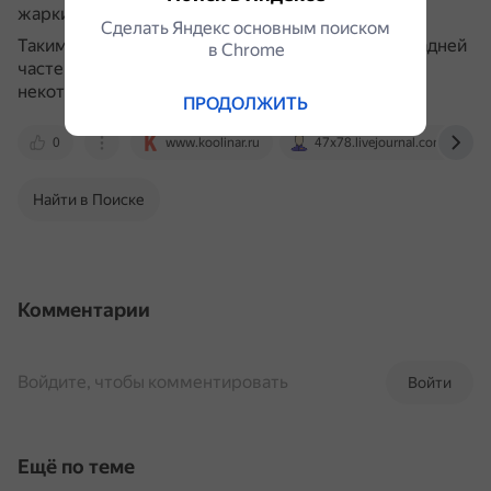
жарки, её можно засолить и отваривать.
Сделать Яндекс основным поиском
Таким образом, процессы разделки передней и задней
в Сhrome
частей свиной туши отличаются по обработке
некоторых частей и их назначению.
ПРОДОЛЖИТЬ
0
www.koolinar.ru
47x78.livejournal.com
Найти в Поиске
Комментарии
Войдите, чтобы комментировать
Войти
Ещё по теме