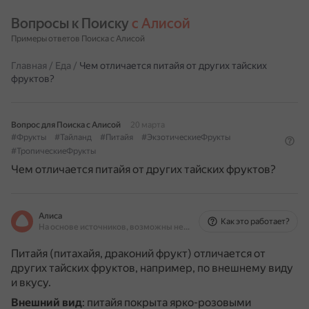
Вопросы к Поиску 
с Алисой
Примеры ответов Поиска с Алисой
Главная
/
Еда
/
Чем отличается питайя от других тайских
фруктов?
Вопрос для Поиска с Алисой
20 марта
#Фрукты
#Тайланд
#Питайя
#ЭкзотическиеФрукты
#ТропическиеФрукты
Чем отличается питайя от других тайских фруктов?
Алиса
Как это работает?
На основе источников, возможны неточности
Питайя (питахайя, драконий фрукт) отличается от
других тайских фруктов, например, по внешнему виду
и вкусу.
Внешний вид
: питайя покрыта ярко-розовыми