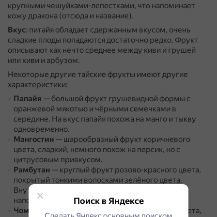
крупными чешуйками-лепестками, что напоминает
кожу дракона (отсюда и название).
Вкус
: питайя обладает сдержанным вкусом, очень
сладкие плоды попадаются достаточно редко.
Фрукт
описывают как нечто среднее между киви и грушей
или киви и арбузом.
Некоторые другие тайские фрукты имеют другие
характеристики:
Папайя
— большой фрукт грушевидной формы с
оранжевой мякотью и чёрными семечками в
середине.
На вкус папайя похожа на манго и тыкву
одновременно.
Мангостин
— шарообразный фрукт коричневого
цвета, сладкий, немного похож на персик, но с
цитрусовым привкусом.
Рамбутан
— круглый фрукт розово-красного цвета,
покрытый тонкими волосками зелёного цвета.
Внутри — нежная белая мякоть, которая на вкус
напоминает дыню и виноград.
Поиск в Яндексе
Чомпу
— плод грушевидной формы красного цвета,
Сделать Яндекс основным поиском