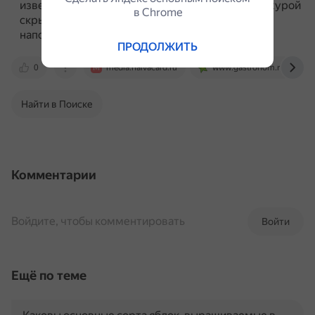
известен как «розовое яблоко».
Под гладкой кожурой
в Сhrome
скрывается бело-зелёная мякоть, по вкусу
напоминающая яблоко.
ПРОДОЛЖИТЬ
0
media.halvacard.ru
www.gastronom.ru
Найти в Поиске
Комментарии
Войдите, чтобы комментировать
Войти
Ещё по теме