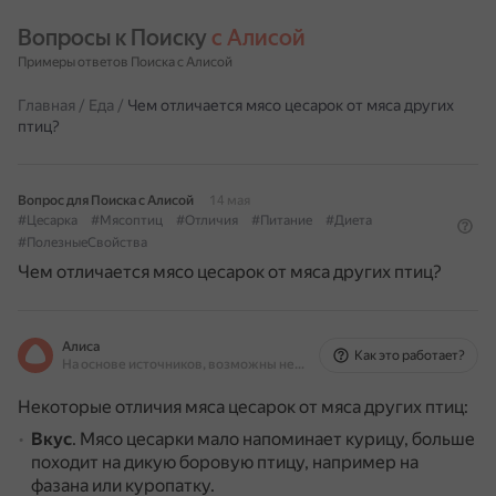
Вопросы к Поиску 
с Алисой
Примеры ответов Поиска с Алисой
Главная
/
Еда
/
Чем отличается мясо цесарок от мяса других
птиц?
Вопрос для Поиска с Алисой
14 мая
#Цесарка
#Мясоптиц
#Отличия
#Питание
#Диета
#ПолезныеСвойства
Чем отличается мясо цесарок от мяса других птиц?
Алиса
Как это работает?
На основе источников, возможны неточности
Некоторые отличия мяса цесарок от мяса других птиц:
Вкус
.
Мясо цесарки мало напоминает курицу, больше
походит на дикую боровую птицу, например на
фазана или куропатку.