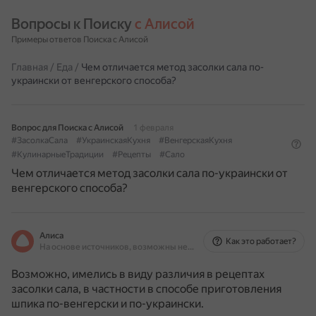
Вопросы к Поиску 
с Алисой
Примеры ответов Поиска с Алисой
Главная
/
Еда
/
Чем отличается метод засолки сала по-
украински от венгерского способа?
Вопрос для Поиска с Алисой
1 февраля
#ЗасолкаСала
#УкраинскаяКухня
#ВенгерскаяКухня
#КулинарныеТрадиции
#Рецепты
#Сало
Чем отличается метод засолки сала по-украински от
венгерского способа?
Алиса
Как это работает?
На основе источников, возможны неточности
Возможно, имелись в виду различия в рецептах
засолки сала, в частности в способе приготовления
шпика по-венгерски и по-украински.