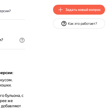
Задать новый вопрос
версии?
Как это работает?
и?
версии
:
вкусом.
рошки.
го бульона, с
орее же
м добавляют