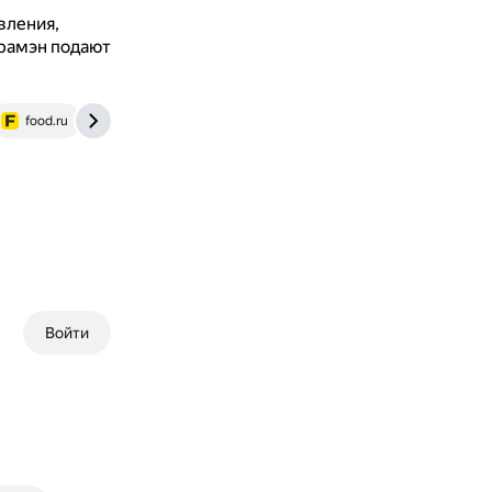
вления,
рамэн подают
food.ru
www.perekrestok.ru
vk.com
www.wildberries.
Войти