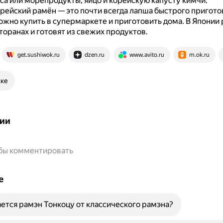
са или морепродукты, яйцо и корейскую капусту кимчи.
орейский рамён — это почти всегда лапша быстрого пригото
жно купить в супермаркете и приготовить дома.
В Японии 
торанах и готовят из свежих продуктов.
get.sushiwok.ru
dzen.ru
www.avito.ru
m.ok.ru
ске
ии
обы комментировать
е
ется рамэн Тонкоцу от классического рамэна?