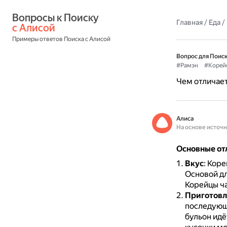
Вопросы к Поиску 
Главная
/
Еда
/
с Алисой
Примеры ответов Поиска с Алисой
Вопрос для Поиск
#Рамэн
#Корей
Чем отличает
Алиса
На основе источ
Основные от
Вкус
: Кор
Основой дл
Корейцы ча
Приготовл
последующи
бульон идё