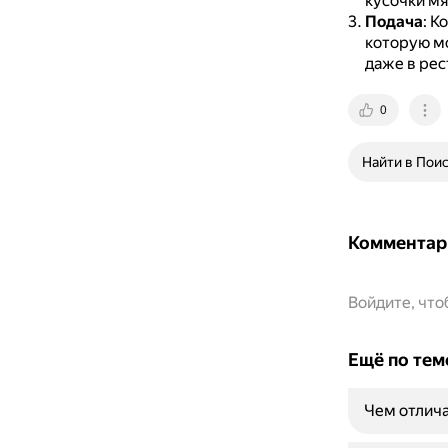
кусочки мя
Подача
: К
которую мо
даже в рес
0
Найти в Пои
Комментар
Войдите, чт
Ещё по тем
Чем отлича