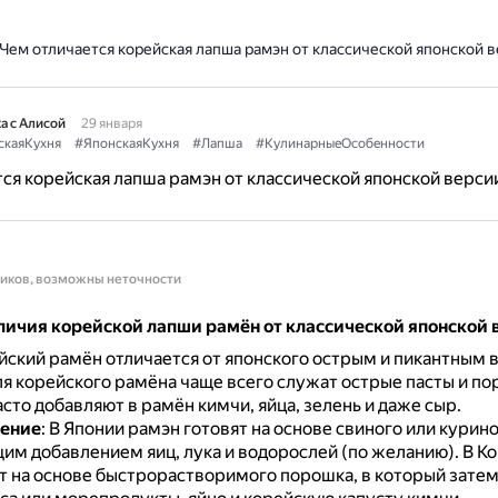
Чем отличается корейская лапша рамэн от классической японской 
а с Алисой
29 января
скаяКухня
#ЯпонскаяКухня
#Лапша
#КулинарныеОсобенности
ся корейская лапша рамэн от классической японской верси
ников, возможны неточности
личия корейской лапши рамён от классической японской 
ейский рамён отличается от японского острым и пикантным 
я корейского рамёна чаще всего служат острые пасты и по
сто добавляют в рамён кимчи, яйца, зелень и даже сыр.
ение
: В Японии рамэн готовят на основе свиного или курино
м добавлением яиц, лука и водорослей (по желанию).
В К
т на основе быстрорастворимого порошка, в который зате