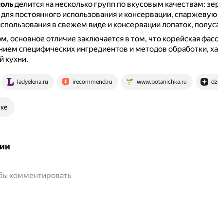
оль
делится на несколько групп по вкусовым качествам: з
для постоянного использования и консервации, спаржевую
использования в свежем виде и консервации лопаток, полус
м, основное отличие заключается в том, что корейская фас
нием специфических ингредиентов и методов обработки, х
й кухни.
ladyelena.ru
irecommend.ru
www.botanichka.ru
dz
ске
ии
обы комментировать