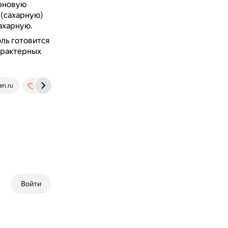
ерновую
 (сахарную)
ахарную.
оль готовится
арактерных
en.ru
1000.menu
leplants.ru
rutxt.ru
dzen.ru
Войти