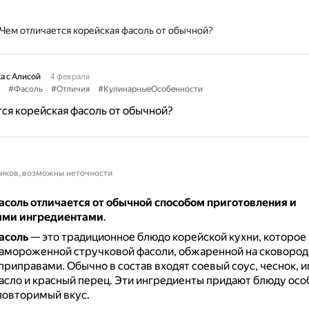
Чем отличается корейская фасоль от обычной?
а с Алисой
4 февраля
#Фасоль
#Отличия
#КулинарныеОсобенности
ся корейская фасоль от обычной?
ников, возможны неточности
асоль отличается от обычной способом приготовления и
ыми ингредиентами
.
асоль
— это традиционное блюдо корейской кухни, которое 
амороженной стручковой фасоли, обжаренной на сковород
приправами.
Обычно в состав входят соевый соус, чеснок, 
сло и красный перец.
Эти ингредиенты придают блюду осо
повторимый вкус.