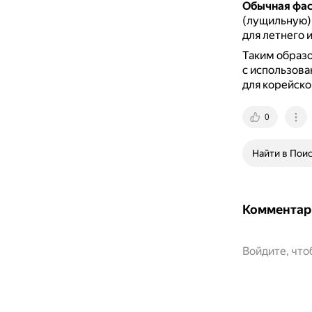
Обычная фас
(лущильную) 
для летнего 
Таким образо
с использова
для корейско
0
Найти в Пои
Комментар
Войдите, чт