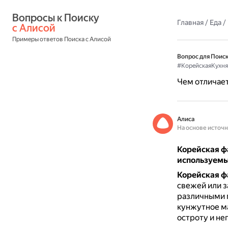
Вопросы к Поиску 
Главная
/
Еда
/
с Алисой
Примеры ответов Поиска с Алисой
Вопрос для Поиск
#КорейскаяКухня
Чем отличает
Алиса
На основе источ
Корейская ф
используем
Корейская ф
свежей или з
различными 
кунжутное ма
остроту и не