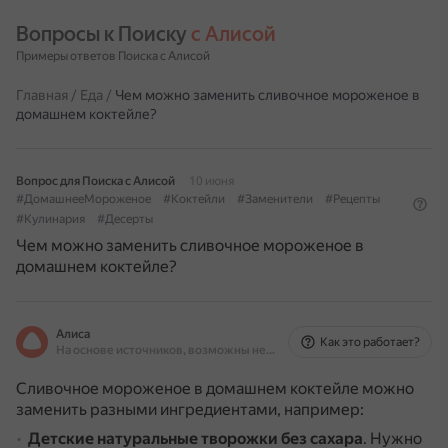
Вопросы к Поиску 
с Алисой
Примеры ответов Поиска с Алисой
Главная
/
Еда
/
Чем можно заменить сливочное мороженое в
домашнем коктейле?
Вопрос для Поиска с Алисой
10 июня
#ДомашнееМороженое
#Коктейли
#Заменители
#Рецепты
#Кулинария
#Десерты
Чем можно заменить сливочное мороженое в
домашнем коктейле?
Алиса
Как это работает?
На основе источников, возможны неточности
Сливочное мороженое в домашнем коктейле можно
заменить разными ингредиентами, например:
Детские натуральные творожки без сахара
.
Нужно