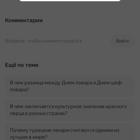
Комментарии
Войдите, чтобы комментировать
Войти
Ещё по теме
В чем разница между Днем повара и Днем шеф-
повара?
В чем заключается культурное значение красного
перца в разных странах?
Почему турецкие пекари считаются одними из
лучших в мире?