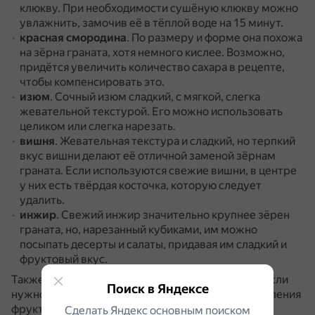
клюкву.
При необходимости сушёную клюкву можно
увлажнить, замочив её в тёплой воде на 15 минут.
красная смородина
.
По размеру и форме она похожа
на зёрна граната, хотя немного кислее.
Возможно,
придётся увеличить количество сахара в рецепте,
чтобы компенсировать это.
изюм
.
Сочный изюм сладкий, с мягкой, слегка
жевательной текстурой.
Его можно использовать
целиком или слегка нарезать.
вишня
.
Жевательная текстура и сладкий, но терпкий
вкус вишни делают её отличной заменой зёрнам
граната.
Если используются свежие вишни, в центре
у них есть твёрдая косточка, которую следует
удалить.
инжир
.
Свежий инжир значительно крупнее зёрен
граната, но, нарезанный кубиками, им можно
посыпать десерты и салаты, придавая им сладкий и
фруктовый вкус.
Также можно использовать
гранатовый сироп
.
Если
Поиск в Яндексе
нужно придать блюду гранатовый вкус без добавления
фруктов.
Сделать Яндекс основным поиском