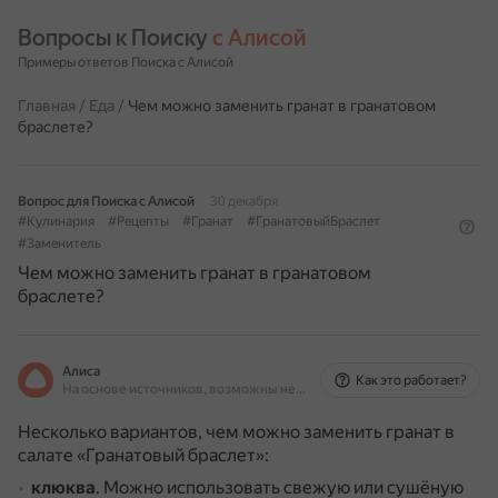
Вопросы к Поиску 
с Алисой
Примеры ответов Поиска с Алисой
Главная
/
Еда
/
Чем можно заменить гранат в гранатовом
браслете?
Вопрос для Поиска с Алисой
30 декабря
#Кулинария
#Рецепты
#Гранат
#ГранатовыйБраслет
#Заменитель
Чем можно заменить гранат в гранатовом
браслете?
Алиса
Как это работает?
На основе источников, возможны неточности
Несколько вариантов, чем можно заменить гранат в
салате «Гранатовый браслет»:
клюква
.
Можно использовать свежую или сушёную