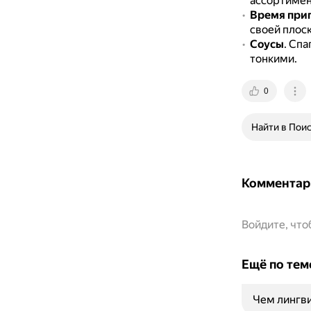
ассортимен
Время при
своей плос
Соусы
.
Спаг
тонкими.
0
Найти в Пои
Комментар
Войдите, чт
Ещё по тем
Чем лингви