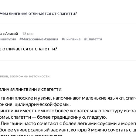
Чем лингвине отличается от спагетти?
а с Алисой
18 мая
каяКухня
#МакаронныеИзделия
#Лингвине
#Спагетти
 отличается от спагетти?
ников, возможны неточности
личия лингвини и спагетти:
гвини плоские и узкие, напоминают маленькие язычки, спа
тонкие, цилиндрической формы.
ингвини имеет немного более жевательную текстуру из-за
рмы, спагетти — более традиционную, гладкую.
.
Лингвини часто сочетают с более лёгкими соусами и море
 более универсальный вариант, который можно сочетать с 