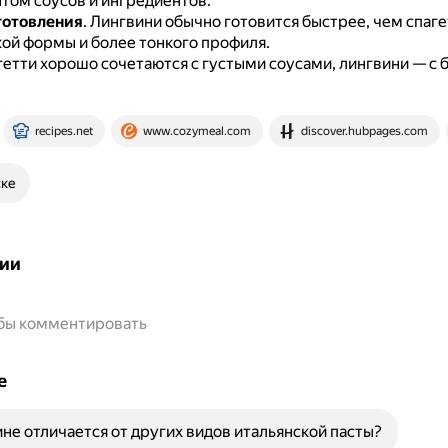
том соусов и ингредиентов.
готовления
.
Лингвини обычно готовится быстрее, чем спагет
кой формы и более тонкого профиля.
етти хорошо сочетаются с густыми соусами, лингвини — с 
recipes.net
www.cozymeal.com
discover.hubpages.com
ске
ии
обы комментировать
е
не отличается от других видов итальянской пасты?