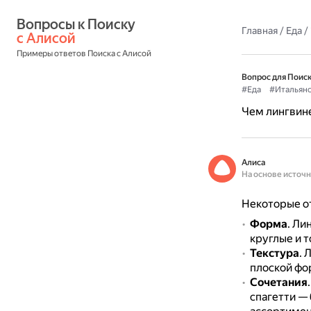
Вопросы к Поиску 
Главная
/
Еда
/
с Алисой
Примеры ответов Поиска с Алисой
Вопрос для Поиск
#Еда
#Итальянс
Чем лингвине
Алиса
На основе источ
Некоторые от
Форма
.
Лин
круглые и 
Текстура
.
Л
плоской фо
Сочетания
спагетти —