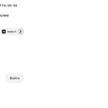
ти, из-за
более
www.masterclass.com
woman.rambler.ru
Войти