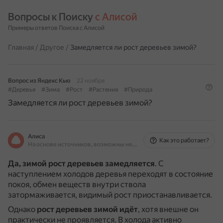
Вопросы к Поиску 
с Алисой
Примеры ответов Поиска с Алисой
Главная
/
Другое
/
Замедляется ли рост деревьев зимой?
Вопрос из Яндекс Кью
22 ноября
#Деревья
#Зима
#Рост
#Растения
#Природа
Замедляется ли рост деревьев зимой?
Алиса
Как это работает?
На основе источников, возможны неточности
Да, зимой рост деревьев замедляется
.
С
наступлением холодов деревья переходят в состояние
покоя, обмен веществ внутри ствола
затормаживается, видимый рост приостанавливается.
Однако
рост деревьев зимой идёт
, хотя внешне он
практически не проявляется.
В холода активно