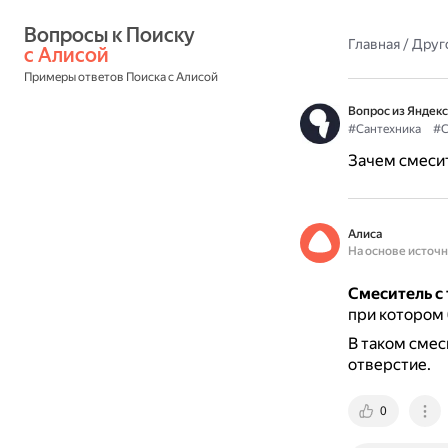
Вопросы к Поиску 
Главная
/
Друг
с Алисой
Примеры ответов Поиска с Алисой
Вопрос из Яндекс
#Сантехника
#С
Зачем смеси
Алиса
На основе источ
Смеситель с
при котором 
В таком смес
отверстие.
0