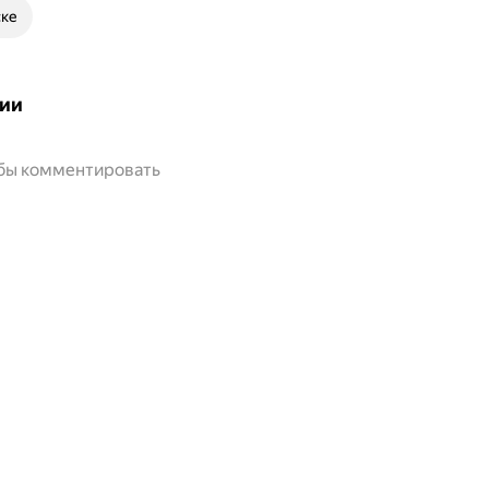
ске
ии
обы комментировать