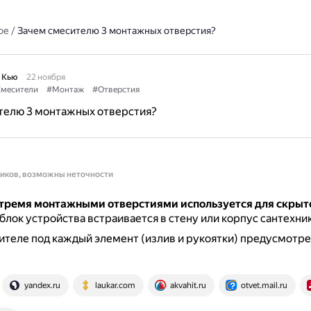
ое
/
Зачем смесителю 3 монтажных отверстия?
 Кью
22 ноября
месители
#Монтаж
#Отверстия
телю 3 монтажных отверстия?
ников, возможны неточности
 тремя монтажными отверстиями
используется для скрыт
блок устройства встраивается в стену или корпус сантехник
ителе под каждый элемент (излив и рукоятки) предусмотр
yandex.ru
laukar.com
akvahit.ru
otvet.mail.ru