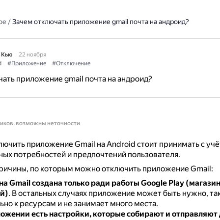
ое
/
Зачем отключать приложение gmail почта на андроид?
 Кью
22 ноября
d
#Приложение
#Отключение
ать приложение gmail почта на андроид?
ников, возможны неточности
ючить приложение Gmail на Android стоит принимать с уч
ых потребностей и предпочтений пользователя.
ричины, по которым можно отключить приложение Gmail:
на Gmail создана только ради работы Google Play (магази
й)
.
В остальных случаях приложение может быть нужно, так
но к ресурсам и не занимает много места.
ложении есть настройки, которые собирают и отправляют