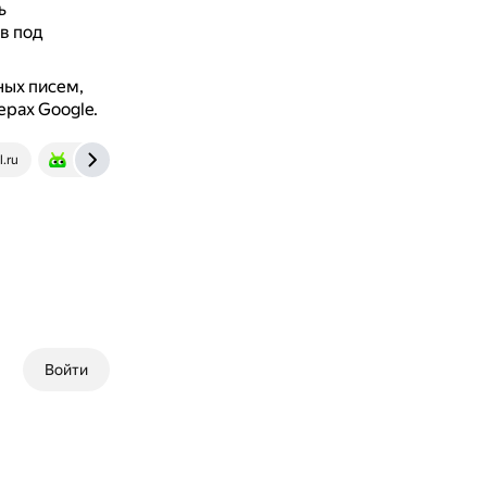
ь
в под
ных писем,
ерах Google.
l.ru
androidinsider.ru
Войти