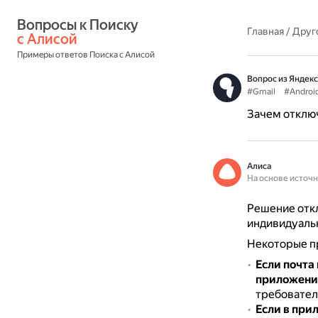
Вопросы к Поиску 
Главная
/
Друг
с Алисой
Примеры ответов Поиска с Алисой
Вопрос из Яндекс
#Gmail
#Androi
Зачем отключ
Алиса
На основе источ
Решение откл
индивидуальн
Некоторые п
Если почта 
приложени
требователь
Если в при