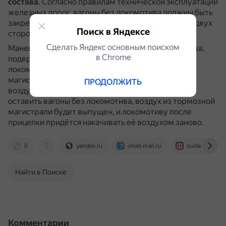
состава
.
Согласно правилам технической эксплуатации
железных дорог, вагоны без локомотива должны быть
закреплены тормозными башмаками с накатом с двух
Поиск в Яндексе
сторон.
Сделать Яндекс основным поиском
Маневровый локомотив, загнанный в хвост состава,
в Сhrome
подержит его на тормозах, пока с головы меняют
локомотив.
Кроме того, в этом случае тормозная
магистраль всего поезда останется заряженной
ПРОДОЛЖИТЬ
воздухом, в ней сохранится давление.
Если же
оставить вагоны без локомотива, воздух из тормозной
магистрали будет выпущен, и локомотиву после
прицепки придётся накачивать её воздухом заново.
0
yandex.ru
otvet.mail.ru
sudact.ru
Найти в Поиске
Комментарии