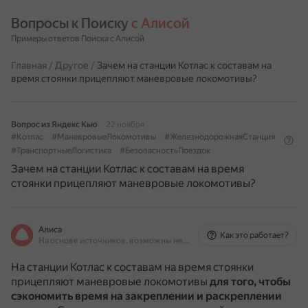
Вопросы к Поиску 
с Алисой
Примеры ответов Поиска с Алисой
Главная
/
Другое
/
Зачем на станции Котлас к составам на
время стоянки прицепляют маневровые локомотивы?
Вопрос из Яндекс Кью
22 ноября
#Котлас
#МаневровыеЛокомотивы
#ЖелезнодорожнаяСтанция
#ТранспортныеЛогистика
#БезопасностьПоездок
Зачем на станции Котлас к составам на время
стоянки прицепляют маневровые локомотивы?
Алиса
Как это работает?
На основе источников, возможны неточности
На станции Котлас к составам на время стоянки
прицепляют маневровые локомотивы
для того, чтобы
сэкономить время на закреплении и раскреплении